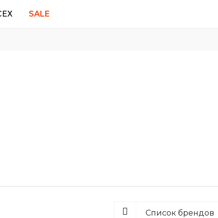
СЕХ
SALE
ПОДАРОЧНЫЕ
ДЛЯ СПОРТА
СЕРТИФИКАТЫ
Polaroid Sport
Demetz
Adidas
Rec Specs
Все спортивные очки
Список брендов