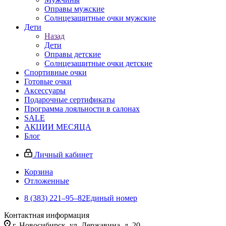
Оправы мужские
Солнцезащитные очки мужские
Дети
Назад
Дети
Оправы детские
Солнцезащитные очки детские
Спортивные очки
Готовые очки
Аксессуары
Подарочные сертификаты
Программа лояльности в салонах
SALE
АКЦИИ МЕСЯЦА
Блог
Личный кабинет
Корзина
Отложенные
8 (383) 221‒95‒82
Единый номер
Контактная информация
г. Новосибирск, ул. Державина, д. 20