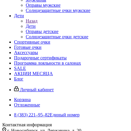
Оправы мужские
Солнцезащитные очки мужские
Дети
Назад
Дети
Оправы детские
Солнцезащитные очки детские
Спортивные очки
Готовые очки
Аксессуары
Подарочные сертификаты
Программа лояльности в салонах
SALE
АКЦИИ МЕСЯЦА
Блог
Личный кабинет
Корзина
Отложенные
8 (383) 221‒95‒82
Единый номер
Контактная информация
г. Новосибирск, ул. Державина, д. 20