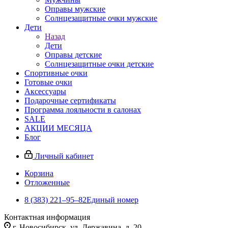
Оправы мужские
Солнцезащитные очки мужские
Дети
Назад
Дети
Оправы детские
Солнцезащитные очки детские
Спортивные очки
Готовые очки
Аксессуары
Подарочные сертификаты
Программа лояльности в салонах
SALE
АКЦИИ МЕСЯЦА
Блог
Личный кабинет
Корзина
Отложенные
8 (383) 221‒95‒82
Единый номер
Контактная информация
г. Новосибирск, ул. Державина, д. 20