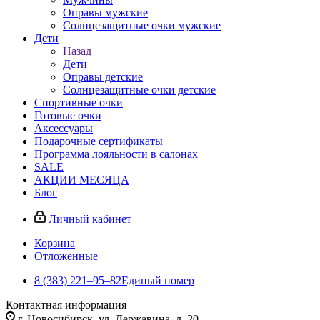
Оправы мужские
Солнцезащитные очки мужские
Дети
Назад
Дети
Оправы детские
Солнцезащитные очки детские
Спортивные очки
Готовые очки
Аксессуары
Подарочные сертификаты
Программа лояльности в салонах
SALE
АКЦИИ МЕСЯЦА
Блог
Личный кабинет
Корзина
Отложенные
8 (383) 221‒95‒82
Единый номер
Контактная информация
г. Новосибирск, ул. Державина, д. 20