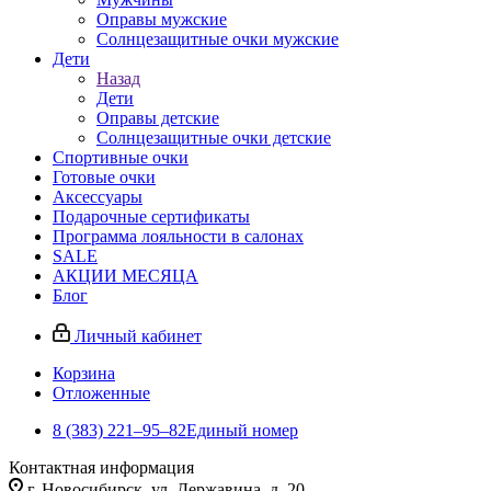
Оправы мужские
Солнцезащитные очки мужские
Дети
Назад
Дети
Оправы детские
Солнцезащитные очки детские
Спортивные очки
Готовые очки
Аксессуары
Подарочные сертификаты
Программа лояльности в салонах
SALE
АКЦИИ МЕСЯЦА
Блог
Личный кабинет
Корзина
Отложенные
8 (383) 221‒95‒82
Единый номер
Контактная информация
г. Новосибирск, ул. Державина, д. 20