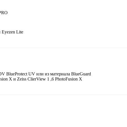
yPRO
Eyezen Lite
V BlueProtect UV или из материала BlueGuard
on X и Zeiss ClierView 1 ,6 PhotoFusion X