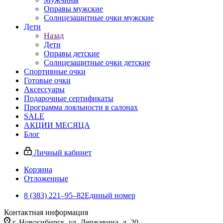
Оправы мужские
Солнцезащитные очки мужские
Дети
Назад
Дети
Оправы детские
Солнцезащитные очки детские
Спортивные очки
Готовые очки
Аксессуары
Подарочные сертификаты
Программа лояльности в салонах
SALE
АКЦИИ МЕСЯЦА
Блог
Личный кабинет
Корзина
Отложенные
8 (383) 221‒95‒82
Единый номер
Контактная информация
г. Новосибирск, ул. Державина, д. 20