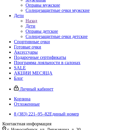
Оправы мужские
Солнцезащитные очки мужские
Дети
Назад
Дети
Оправы детские
Солнцезащитные очки детские
Спортивные очки
Готовые очки
Аксессуары
Подарочные сертификаты
Программа лояльности в салонах
SALE
АКЦИИ МЕСЯЦА
Блог
Личный кабинет
Корзина
Отложенные
8 (383) 221‒95‒82
Единый номер
Контактная информация
г. Новосибирск, ул. Державина, д. 20