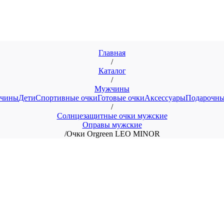
Главная
/
Каталог
/
Мужчины
чины
Дети
Спортивные очки
Готовые очки
Аксессуары
Подарочны
/
Солнцезащитные очки мужские
Оправы мужские
/
Очки Orgreen LEO MINOR