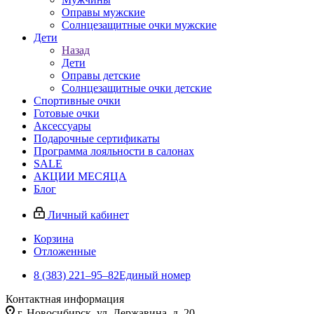
Оправы мужские
Солнцезащитные очки мужские
Дети
Назад
Дети
Оправы детские
Солнцезащитные очки детские
Спортивные очки
Готовые очки
Аксессуары
Подарочные сертификаты
Программа лояльности в салонах
SALE
АКЦИИ МЕСЯЦА
Блог
Личный кабинет
Корзина
Отложенные
8 (383) 221‒95‒82
Единый номер
Контактная информация
г. Новосибирск, ул. Державина, д. 20